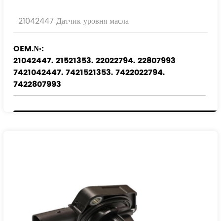
21042447 Датчик уровня масла
OEM.№:
21042447. 21521353. 22022794. 22807993
7421042447. 7421521353. 7422022794.
7422807993
Применимые модели
:
ВОЛЬВО
RENAULT TRUCKS