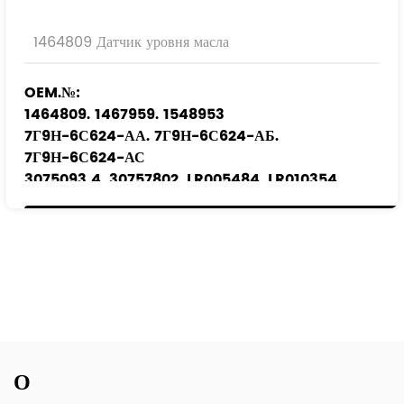
1464809 Датчик уровня масла
OEM.№:
1464809. 1467959. 1548953
7Г9Н-6С624-АА. 7Г9Н-6С624-АБ.
7Г9Н-6С624-АС
3075093 4. 30757802. LR005484. LR010354
Применимые модели
:
ФОРД
ВОЛЬВО
ЛЕНД РОВЕР
О