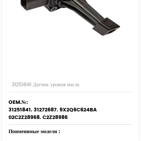
31251841 Датчик уровня масла
OEM.№:
31251841. 31272687. 9X2Q6C624BA
02C2Z28968. C2Z28986
Применимые модели
:
ВОЛЬВО