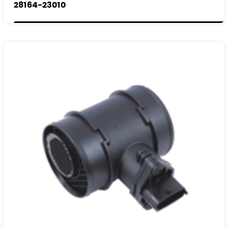
28164-23010
28164-23200
0K9A213210