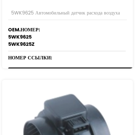
5WK9625 Автомобильный датчик расхода воздуха
OEM.НОМЕР:
5WK9625
5WK9625Z
НОМЕР ССЫЛКИ:
0К32А 13210