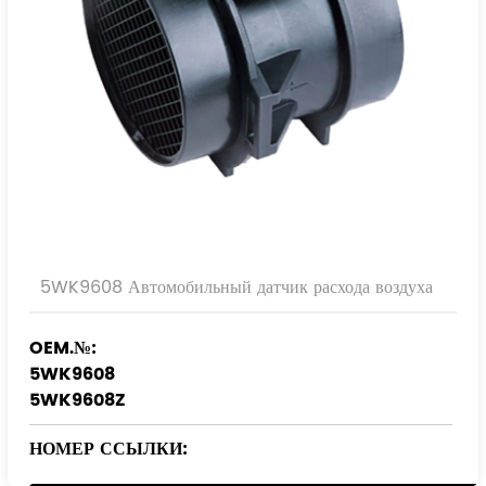
5WK9608 Автомобильный датчик расхода воздуха
OEM.№:
5WK9608
5WK9608Z
НОМЕР ССЫЛКИ:
1432356