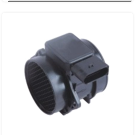
28164-37100
0К558 13210