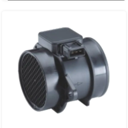
13621432356
28164-37100
0К55813210