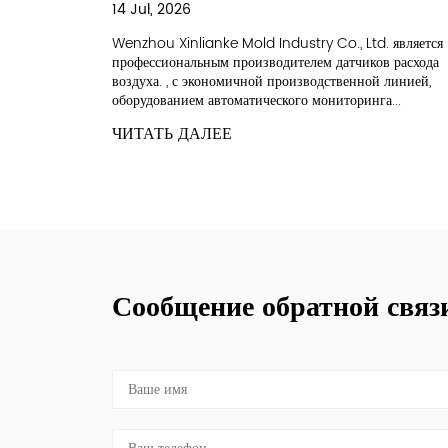
воздуха
01 May, 2026
y Co., Ltd. является
ем датчиков расхода
Что производит завод расходомеров воздух
водственной линией,
производству расходомеров воздуха произ
мониторинга...
устройства, предназначенные для измерени
скорости воздуха, поступающего...
ЧИТАТЬ ДАЛЕЕ
Сообщение обратной связ