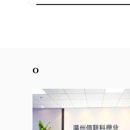
Применимые м
АЛЬФА РОМЕ
О