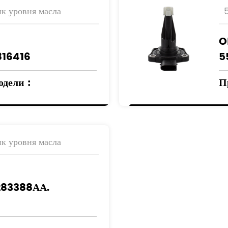
к уровня масла
O
816416
5
одели
:
П
О
А
к уровня масла
283388АА.