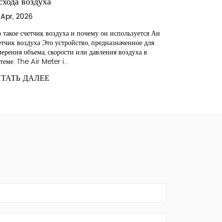
17 Apr, 2026
10
Для чего используется цифровой датчик расхода воздуха
Чт
А Цифровой датчик расхода воздуха предназначен для
во
Ан
измерения объема и скорости воздуха, проходящего через
си
я
систему, и преобразо...
ко
ЧИТАТЬ ДАЛЕЕ
Ч