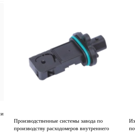
а по
Измерение производительности воздушно
реннего
потока с помощью системы измерения