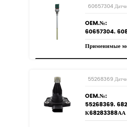
60657304 Датчи
OEM.№:
60657304. 60
Применимые м
АЛЬФА-РОМЕ
ФИАТ
ЛАНЦИЯ
55268369 Датчи
OEM.№:
55268369. 68
К68283388АА