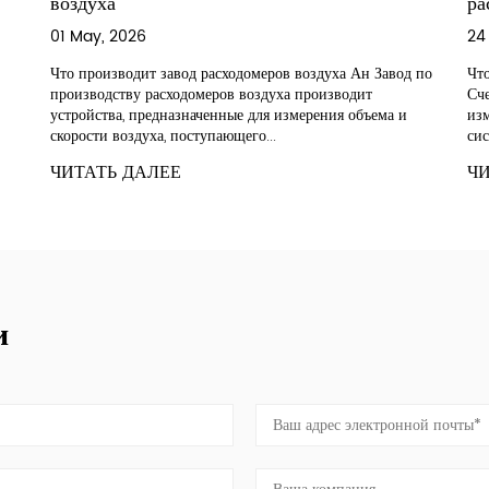
расхода воздуха
24 Apr, 2026
а Ан Завод по
Что такое счетчик воздуха и почему он используется 
водит
Счетчик воздуха Это устройство, предназначенное дл
я объема и
измерения объема, скорости или давления воздуха в
системе. The Air Meter i...
ЧИТАТЬ ДАЛЕЕ
и