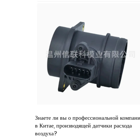
иональной компании
Производственные системы завод
атчики расхода
производству расходомеров внут