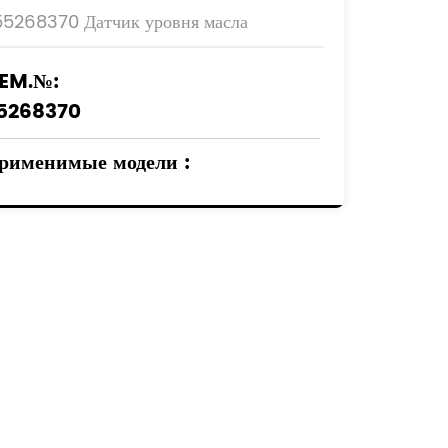
55268370 Датчик уровня масла
EM.№:
5268370
рименимые модели
:
ЛЬФА РОМЕО