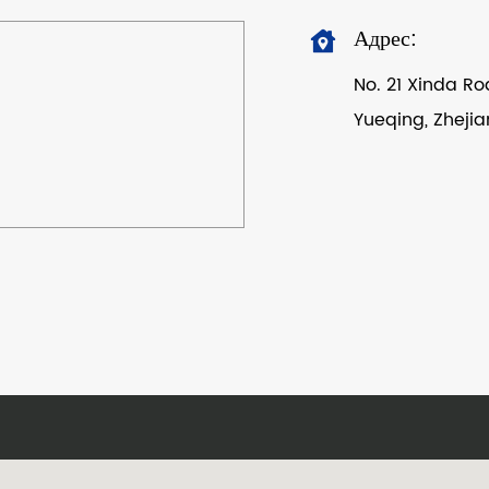
Адрес:
No. 21 Xinda Ro
Yueqing, Zhejia