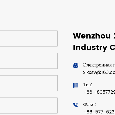
Wenzhou X
Industry Co
Электронная п
xlkxsv@163.c
Тел:
+86-18057729
Факс:
+86-577-623