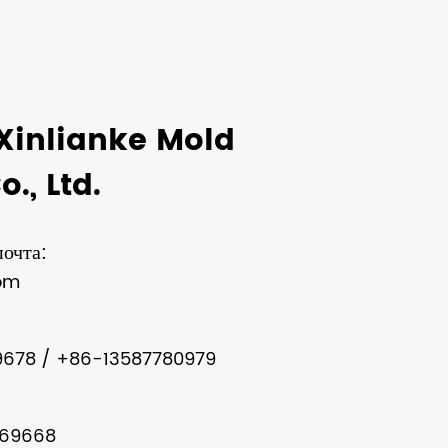
inlianke Mold
., Ltd.
очта:
om
678 / +86-13587780979
69668