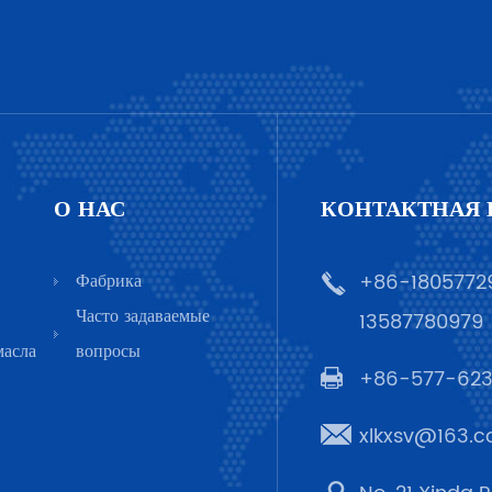
О НАС
КОНТАКТНАЯ
Фабрика
+86-1805772
Часто задаваемые
13587780979
масла
вопросы
+86-577-62
xlkxsv@163.