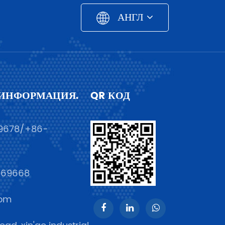
АНГЛ
 ИНФОРМАЦИЯ.
QR КОД
9678/+86-
369668
com