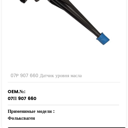
07P 907 660 Датчик уровня масла
OEM.№:
07П 907 660
Применимые модели
:
Фольксваген
АУДИ