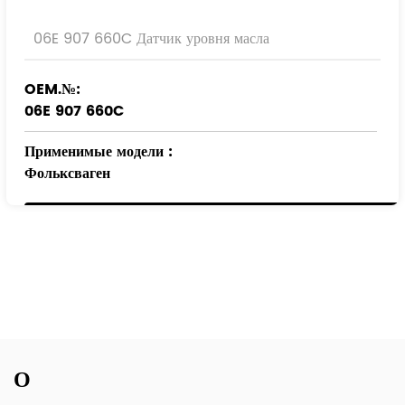
06E 907 660C Датчик уровня масла
OEM.№:
06E 907 660C
Применимые модели
:
Фольксваген
АУДИ
СИДЕНЬЕ
ШКОДА
КУПРА
О