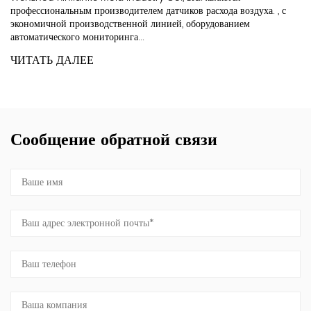
оизводителем датчиков расхода воздуха. , с
Что производит заво
одственной линией, оборудованием
производству расходо
иторинга...
предназначенные для 
поступающего...
ЧИТАТЬ ДАЛЕЕ
Сообщение обратной связи